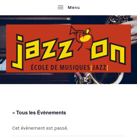
ubmenu
ubmenu
ubmenu
ECOLE
J
DE
MUSIQUES
ubmenu
A
JAZZ
Z
ubmenu
« Tous les Évènements
Z
'
Cet évènement est passé.