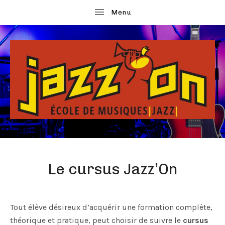
ubmenu
ubmenu
ubmenu
ECOLE
J
DE
MUSIQUES
ubmenu
A
JAZZ
Le cursus Jazz’On
Z
ubmenu
Z
'
Tout élève désireux d’acquérir une formation complète,
théorique et pratique, peut choisir de suivre le
cursus